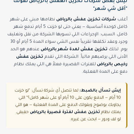
ليش بعض شركات تخزين العفش بالرياض تقولك
"أقل شي شهر"
أغلب
شركات تخزين عفش بالرياض
نظامها مبني على شهر
كامل كوحدة أساسية — يعني حتى لو خزنت 5 أيام تدفع شهر
كامل. السبب: الإجراءات اللي تسويها الشركة من نقل وتغليف
وجرد وعقد تكلفها تقريباً نفس الشي سواء المدة 5 أيام أو 30
يوم. لذلك
تخزين عفش لمدة شهر بالرياض
عندهم هو الحد
الأدنى اللي يرضيهم مالياً. الشركة اللي تقدم
تخزين عفش
رخيص بالرياض
للفترات القصيرة فعلاً هي اللي يملك نظام
دفع على المدة الفعلية.
إيش تسأل بالضبط:
لما تتصل أي شركة تسأل: "لو خزنت
10 أيام — الدفع يكون على 10 أيام أو على شهر كامل؟" اللي
يجاوبك بوضوح ويقولك الدفع على المدة الفعلية — هو اللي
يملك نظام
تخزين عفش لفترة قصيرة بالرياض
حقيقي.
لو لف ودور — ابحث عن غيره.