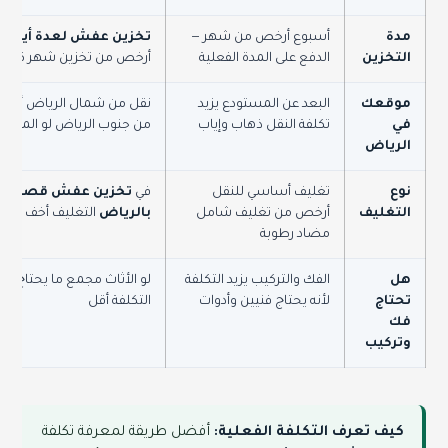
مدة
أسبوع أرخص من شهر —
تخزين عفش لعدة أيام ب
التخزين
الدفع على المدة الفعلية
أرخص من تخزين شهر كامل
موقعك
البعد عن المستودع يزيد
نقل من شمال الرياض أرخ
في
تكلفة النقل ذهاب وإياب
من جنوب الرياض لو المست
الرياض
نوع
تغليف أساسي للنقل
في
تخزين عفش قصير ال
التغليف
أرخص من تغليف شامل
بالرياض
التغليف أخف وبال
مضاد رطوبة
هل
الفك والتركيب يزيد التكلفة
لو الأثاث مجمع ما يحتاج ف
تحتاج
لأنه يحتاج فنيين وأدوات
التكلفة أقل
فك
وتركيب
كيف تعرف التكلفة الفعلية:
أفضل طريقة لمعرفة تكلفة