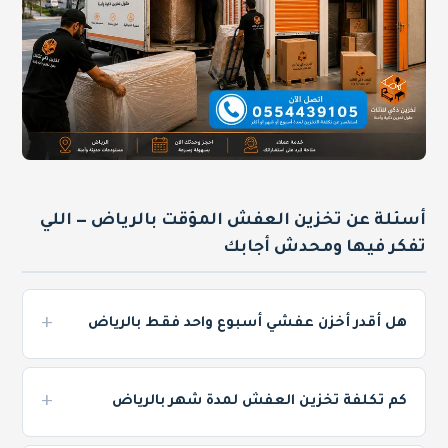
أسئلة عن تخزين العفش المؤقت بالرياض — اللي
تفكر فيها ومحدش أجابك
هل أقدر أخزن عفشي أسبوع واحد فقط بالرياض
نعم تقدر. في شركة العالمية ما في حد أدنى صارم — بعض
العملاء خزنوا 3 أيام و5 أيام حسب حاجتهم.
تخزين عفش لمدة
كم تكلفة تخزين العفش لمدة شهر بالرياض
أسبوع بالرياض
يعني بالضبط إنك تدفع على أسبوع بس —