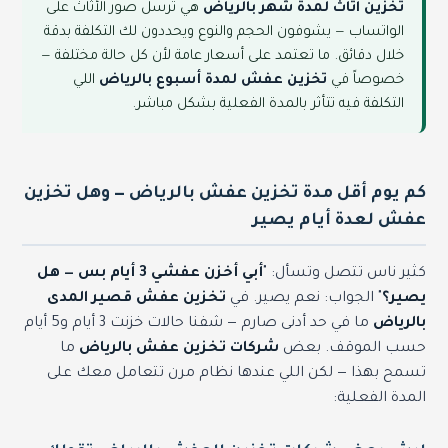
تخزين اثاث لمدة شهر بالرياض
هي ترسل صور الأثاث على
الواتساب — يشوفون الحجم والنوع ويحددون لك التكلفة بدقة
خلال دقائق. ما تعتمد على أسعار عامة لأن كل حالة مختلفة —
خصوصاً في
تخزين عفش لمدة أسبوع بالرياض
اللي
التكلفة فيه تتأثر بالمدة الفعلية بشكل مباشر.
كم يوم أقل مدة تخزين عفش بالرياض — وهل تخزين
عفش لعدة أيام يصير
كثير ناس تتصل وتسأل: "
أبي أخزن عفشي 3 أيام بس — هل
يصير؟
" الجواب: نعم يصير. في
تخزين عفش قصير المدى
بالرياض
ما في حد أدنى صارم — شفنا حالات خزنت 3 أيام و5 أيام
حسب الموقف. بعض
شركات تخزين عفش بالرياض
ما
تسمح بهذا — لكن اللي عندها نظام مرن تتعامل معك على
المدة الفعلية: