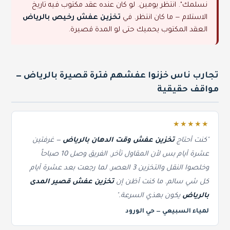
نسلمك". انتظر يومين. لو كان عنده عقد مكتوب فيه تاريخ
الاستلام — ما كان انتظر. في
تخزين عفش رخيص بالرياض
العقد المكتوب يحميك حتى لو المدة قصيرة.
تجارب ناس خزنوا عفشهم فترة قصيرة بالرياض —
مواقف حقيقية
★★★★★
"كنت أحتاج
تخزين عفش وقت الدهان بالرياض
— غرفتين
عشرة أيام بس لأن المقاول تأخر. الفريق وصل 10 صباحاً
وخلصوا النقل والتخزين 3 العصر. لما رجعت بعد عشرة أيام
كل شي سالم. ما كنت أظن إن
تخزين عفش قصير المدى
بالرياض
يكون بهذي السرعة."
لمياء السبيعي — حي الورود