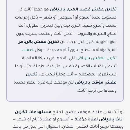
تخزين عفش قصير المدى بالرياض
هو حفظ أثاثك في
مستودع لمدة أسبوع أو أسبوعين أو شهر — بأقل إجراءات
ممكنة وأسرع تنفيذ. الفرق بينه وبين التخزين الطويل: أنت
تحتاج السرعة والمرونة — تدخل أثاثك وتطلعه بسرعة بدون
عقود طويلة. كثير ناس تبحث عن
تخزين عفش بالرياض
لفترة مؤقتة ما تحتاج سوى أيام معدودة — وكل
خدمات
تخزين العفش بالرياض
اللي نقدمها في شركة العالمية
تشمل الفترات القصيرة بنفس احترافية الطويلة. حتى لو ما
كنت تعرف المصطلح — أنت عملياً تبحث عن
تخزين
عفش مؤقت بالرياض
لأن موقفك فيه فترة انتظار محددة
وبعدها تبي ترجع أثاثك.
لو أنت هني عندك موقف واضح: تحتاج
مستودعات تخزين
اثاث بالرياض
لفترة مؤقتة — أسبوع أو عشرة أيام أو شهر —
وبعدها ترجع أثاثك لنفس المكان. السؤال اللي يدور في بالك: