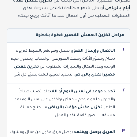
للفترات القصيرة. الناس اللي تبحث عن
تخزين عفش لعدة
أيام بالرياض
أو حتى شهر محتاجة تخلص بسرعة. هذي
الخطوات الفعلية من أول اتصال لحد ما أثاثك يرجع بيتك:
مراحل تخزين العفش القصير خطوة بخطوة
١
الاتصال وإرسال الصور:
تتصل وتقولهم بالضبط كم يوم
تحتاج وتصوّر الأثاث وتبعث الصور على الواتساب. يحددون حجم
الوحدة وعدد العمال والسيارات المطلوبة. في
تخزين عفش
قصير المدى بالرياض
التحديد الدقيق للمدة يسرّع كل شي
٢
تحديد موعد في نفس اليوم أو الغد:
لو اتصلت صباحاً
والجدول ما هو مزدحم — ممكن يوافقون على نفس اليوم بعد
الظهر.
تخزين عفش مؤقت بالرياض
ما يحتاج معاينة
مسبقة — الصور كافية لتقدير العمل
٣
الفريق يوصل ويغلف:
يوصل فريق مكون من عمال ومشرف