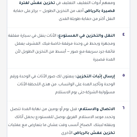
ومعهم أدوات التغليف. التغليف في
تخزين عفش لفترة
قصيرة بالرياض
أخف من التخزين الطويل — يركز على حماية
النقل أكثر من حماية طويلة المدى
٤
النقل والتخزين في المستودع:
الأثاث ينقل في سيارة مغلقة
ومجهزة ويحط في وحدة مرقمة خاصة فيك. المشرف يعمل
قائمة جرد سريعة مع صور — أبسط من التخزين الطويل لأن
المدة قصيرة
٥
إرسال إثبات التخزين:
يبعتون لك صور الأثاث في الوحدة ورقم
الوحدة وتأكيد المدة على الواتساب. من هذي اللحظة الأثاث
مسؤولية الشركة حتى يوم الاستلام
٦
الاتصال والاستلام:
قبل يوم أو يومين من نهاية المدة تتصل
وتحدد موعد الاستلام. الفريق يوصل للمستودع يحمل أثاثك
وينقله لبيتك. الصباح أنسب وقت عشان ما يتعارض مع عمليات
تخزين عفش بالرياض
الأخرى