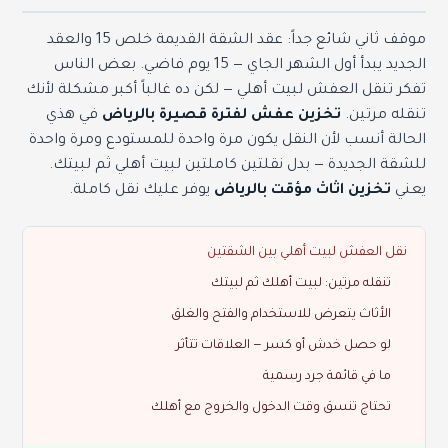
موقف ثاني شائع جداً: عقد الشقة القديمة خلص 15 والعقد
الجديد يبدأ أول الشهر الجاي — 15 يوم فاضي. بعض الناس
تفكر تنقل العفش لبيت أهلي — لكن ده غالباً أكبر مشكلة لأنك
تنقله مرتين.
تخزين عفش لفترة قصيرة بالرياض
في هذي
الحالة أنسب لأن النقل يكون مرة واحدة للمستودع ومرة واحدة
للشقة الجديدة — بدل نقلتين كاملتين لبيت أهلي ثم لبيتك.
يعني
تخزين اثاث مؤقت بالرياض
يوفر عليك نقل كاملة.
نقل العفش لبيت أهلي بين الشقتين
تنقله مرتين: لبيت أهلك ثم لبيتك
الأثاث يتعرض للاستخدام والفتح والغلق
لو حصل خدش أو كسر — العلاقات تتأثر
ما في قائمة جرد رسمية
تحتاج تنسق وقت الدخول والخروج مع أهلك