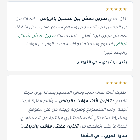
★★★★★
"كان عندي
تخزين عفش بين شقتين بالرياض
— انتقلت من
حي النرجس لحي الياسمين وبينهم أسبوع فاضي. بدل ما أنقل
العفش مرتين لبيت أهلي — استخدمت
تخزين عفش شمال
الرياض
أسبوع وسحبته للمكان الجديد. الوفر في الوقت
والجهد كبير."
بندر الرشيدي — حي النرجس
★★★★★
"طلبت أثاث صالة جديد وقالوا التسليم بعد 12 يوم. خزنت
القديم كـ
تخزين اثاث مؤقت بالرياض
— وأثناء الفترة قررت
أبيعه. رحت المستودع وصوّرته وبيعه من على الموقع
والشركة ساعدتني أنقله للمشتري مباشرة من المستودع.
خدمة ما كنت أتوقعها من
تخزين عفش مؤقت بالرياض
."
سارة الحربي — حي الشفا