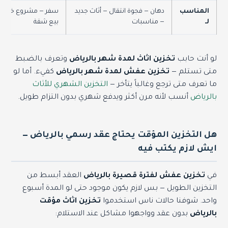
المناسب
دهان — فجوة انتقال — أثاث جديد
سفر — مشروع خارج ا
لـ
— مناسبات
بيع شقة
لو أنت حابب
تخزين اثاث لمدة شهر بالرياض
وتعرف بالضبط
متى تستلم —
تخزين عفش لمدة شهر بالرياض
كفيء. أما لو
ما تعرف متى ترجع وغالباً يتأخر —
التخزين الشهري للأثاث
بالرياض
أنسب لأنه مرن أكثر ويدفع شهري بدون التزام طويل.
هل التخزين المؤقت يحتاج عقد رسمي بالرياض —
ايش لازم يكتب فيه
في
تخزين عفش لفترة قصيرة بالرياض
العقد أبسط من
التخزين الطويل — بس لازم يكون موجود حتى لو المدة أسبوع
واحد. شوفنا حالات ناس استخدموا
تخزين اثاث مؤقت
بالرياض
بدون عقد وواجهوا مشاكل عند الاستلام: