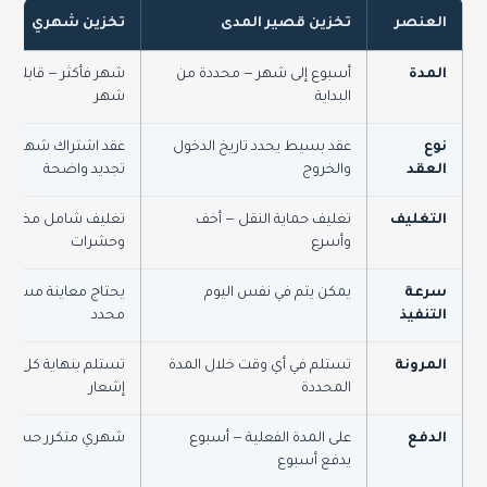
العنصر
تخزين قصير المدى
تخزين شهري
المدة
أسبوع إلى شهر — محددة من
شهر فأكثر — قابلة لل
البداية
شهر
نوع
عقد بسيط يحدد تاريخ الدخول
عقد اشتراك شهري 
العقد
والخروج
تجديد واضحة
التغليف
تغليف حماية النقل — أخف
تغليف شامل مضاد ر
وأسرع
وحشرات
سرعة
يمكن يتم في نفس اليوم
يحتاج معاينة مسبقة
التنفيذ
محدد
المرونة
تستلم في أي وقت خلال المدة
تستلم بنهاية كل شه
المحددة
إشعار
الدفع
على المدة الفعلية — أسبوع
شهري متكرر حسب ا
يدفع أسبوع