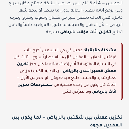
الخميس — 4 أو 5 أيام بس. صاحب الشقة محتاج مكان سريع
ويبي يرجع أثاثه بنفس الحالة بدون ما ينتظر أو يدفع شهر
كامل. هذي الحالة تحصل كثير في شمال وجنوب وشرق وغرب
الرياض — لأن الدهان والصيانة ما تلتزم بالمواعيد دائماً والناس
تحتاج
تخزين اثاث مؤقت بالرياض
بسرعة.
مشكلة حقيقية:
عميل في حي الياسمين أخرج أثاث
غرفتين للدهان — المقاول قال 4 أيام وصار أسبوع. الأثاث كان
في السيارة المفتوحة 3 أيام إضافية لأنه ما كان حجز
تخزين
عفش قصير المدى بالرياض
من البداية. الكنب تعرّض
لغبار شديد والخشب طلع فيه خدوش. لو حجز من الأول —
الأثاث كان يكون في وحدة محمية في
مستودعات تخزين
اثاث بالرياض
وما تعرّض لشي.
تخزين عفش بين شقتين بالرياض — لما يكون بين
العقدين فجوة