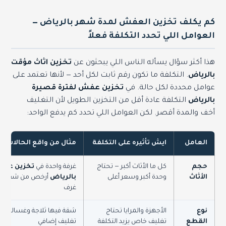
كم يكلف تخزين العفش لمدة شهر بالرياض —
العوامل اللي تحدد التكلفة فعلاً
هذا أكثر سؤال يسأله الناس اللي يبحثون عن
تخزين اثاث مؤقت
بالرياض
. التكلفة ما تكون رقم ثابت لكل أحد — لأنها تعتمد على
عوامل محددة لكل حالة. في
تخزين عفش لفترة قصيرة
بالرياض
التكلفة عادة أقل من التخزين الطويل لأن التغليف
أخف والمدة أقصر. لكن العوامل اللي تحدد كم يدفع الواحد:
العامل
ايش تأثيره على التكلفة
مثال من واقع الحالات
حجم
كل ما الأثاث أكبر — تحتاج
غرفة واحدة في
تخزين عف
الأثاث
وحدة أكبر وسعر أعلى
بالرياض
أرخص من شقة كام
غرف
نوع
الأجهزة والمرايا تحتاج
شقة فيها ثلاجة وغسالة وتل
القطع
تغليف خاص يزيد التكلفة
تغليف إضافي